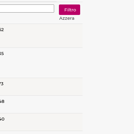
Azzera
62
35
73
48
40