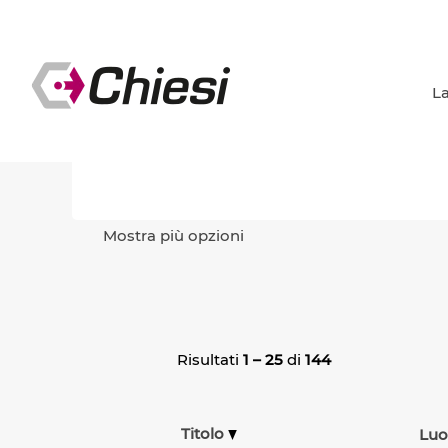
(p
Pagina iniziale
|
in Chiesi Group
co
Risultati di ricerca per
"".
La
Cerca per parola chiave
Mostra più opzioni
Risultati
1 – 25
di
144
Titolo
Lu