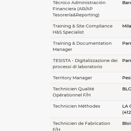
Técnico Administración
Bar
Financiera (AR/AP
Tesorería&Reporting)
Training & Site Compliance
Mila
H&S Specialist
Training & Documentation
Par
Manager
TESISTA - Digitalizzazione dei
Par
processi di laboratorio
Territory Manager
Pes
Technicien Qualité
BLO
Opérationnel F/H
Technicien Méthodes
LA 
(412
Technicien de Fabrication
Bloi
F/H