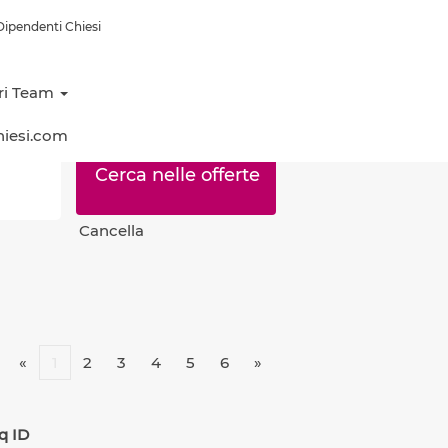
ipendenti Chiesi
tri Team
hiesi.com
Cancella
«
1
2
3
4
5
6
»
q ID