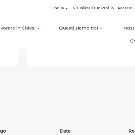
agina
Lingua
Visualizza il tuo Profilo
Accesso D
rrente)
vorare in Chiesi
Questi siamo noi
I nos
Cerca per località
C
ogo
Data
Re