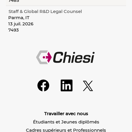
7485
Staff & Global R&D Legal Counsel
Parma, IT
13 juil. 2026
7493
S
S
S
’
’
’
o
o
o
u
u
u
v
v
v
r
r
r
e
e
e
d
d
Travailler avec nous
d
a
a
a
n
n
Étudiants et Jeunes diplômés
n
s
s
s
u
u
Cadres supérieurs et Professionnels
u