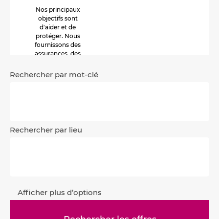
Nos principaux
objectifs sont
d'aider et de
protéger. Nous
fournissons des
assurances, des
conseils et des
informations
Rechercher par mot-clé
objectives fondées
sur les risques.
Rechercher par lieu
Afficher plus d’options