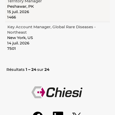
Territory Manager
Peshawar, PK
15 juil. 2026
1466
Key Account Manager, Global Rare Diseases -
Northeast
New York, US
14 juil. 2026
7501
Résultats
1 – 24
sur
24
S
S
S