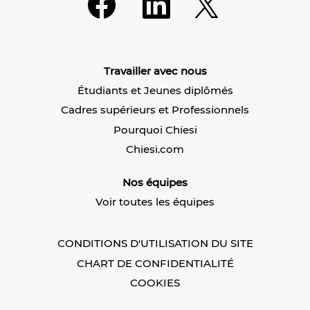
’
’
’
o
o
o
u
u
u
v
v
v
r
r
r
e
e
e
d
d
Travailler avec nous
d
a
a
a
n
n
Étudiants et Jeunes diplômés
n
s
s
s
u
u
Cadres supérieurs et Professionnels
u
n
n
n
n
n
Pourquoi Chiesi
n
o
o
o
u
u
Chiesi.com
u
v
v
v
e
e
e
l
l
Nos équipes
l
o
o
o
n
n
Voir toutes les équipes
n
g
g
g
l
l
l
e
e
e
t
t
CONDITIONS D'UTILISATION DU SITE
t
.
.
.
CHART DE CONFIDENTIALITÉ
COOKIES