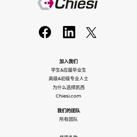
在
在
在
新
新
新
选
选
选
项
项
项
卡
卡
卡
中
中
中
打
打
打
开
开
加入我们
开
。
。
。
学生&应届毕业生
高级&初级专业人士
为什么选择凯西
Chiesi.com
我们的团队
所有团队