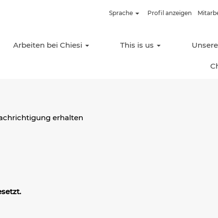
Sprache
Profil anzeigen
Mitarb
Nach Standort suchen
Arbeiten bei Chiesi
This is us
Unser
C
nachrichtigung erhalten
setzt.