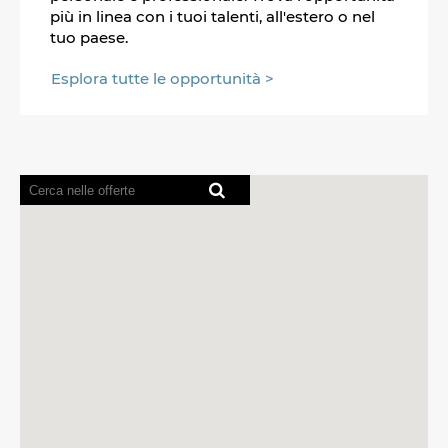
più in linea con i tuoi talenti, all'estero o nel
tuo paese.
Esplora tutte le opportunità >
I
lettori
schermo
non
sono
in
grado
di
leggere
la
seguente
mappa
ricercabile.