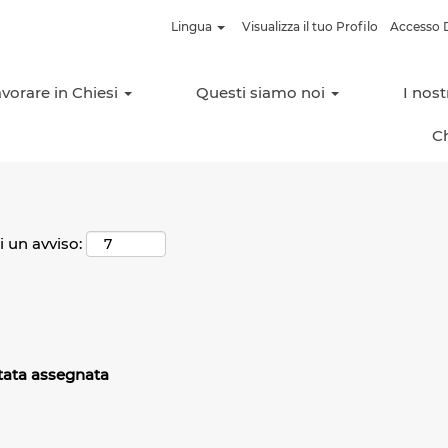
Lingua
Visualizza il tuo Profilo
Accesso D
Cerca per località
vorare in Chiesi
Questi siamo noi
I nos
C
i un avviso:
stata assegnata