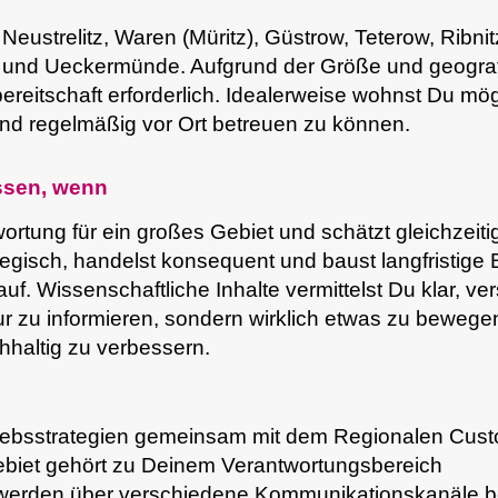
Neustrelitz, Waren (Müritz), Güstrow, Teterow, Ribni
 und Ueckermünde. Aufgrund der Größe und geogr
ereitschaft erforderlich. Idealerweise wohnst Du mög
und regelmäßig vor Ort betreuen zu können.
assen, wenn
rtung für ein großes Gebiet und schätzt gleichzeit
egisch, handelst konsequent und baust langfristige
f. Wissenschaftliche Inhalte vermittelst Du klar, v
ur zu informieren, sondern wirklich etwas zu bewegen
haltig zu verbessern.
riebsstrategien gemeinsam mit dem Regionalen Cus
biet gehört zu Deinem Verantwortungsbereich
werden über verschiedene Kommunikationskanäle be