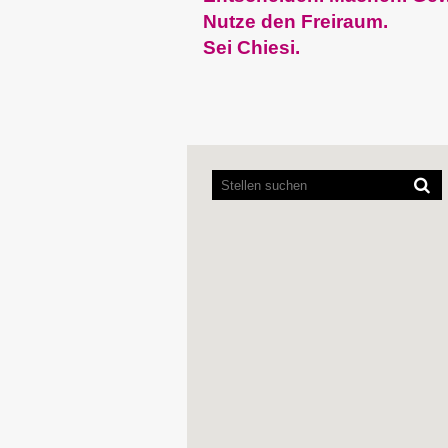
Nutze den Freiraum.
Sei Chiesi.
Bildschirmausleseprogra
können
die
folgende
durchsuchbare
Karte
nicht
lesen.