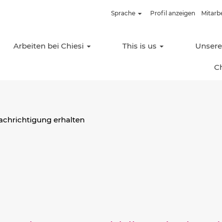
Sprache
Profil anzeigen
Mitarb
Nach Standort suchen
Arbeiten bei Chiesi
This is us
Unser
C
nachrichtigung erhalten