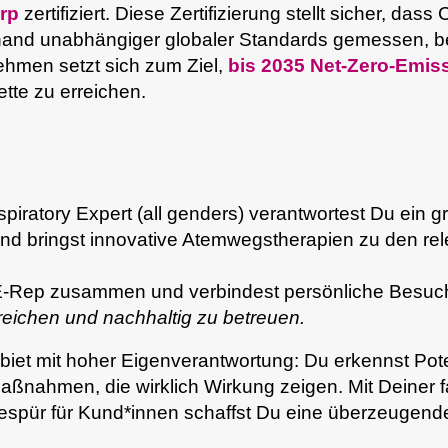
orp
zertifiziert. Diese Zertifizierung stellt sicher, dass
and unabhängiger globaler Standards gemessen, be
ehmen setzt sich zum Ziel,
bis 2035 Net-Zero-Emi
te zu erreichen.
piratory Expert (all genders) verantwortest Du ein g
 bringst innovative Atemwegstherapien zu den rel
E-Rep zusammen und verbindest persönliche Besuche
rreichen und nachhaltig zu betreuen.
biet mit hoher Eigenverantwortung: Du erkennst P
ot
Maßnahmen, die wirklich Wirkung zeigen. Mit Deiner f
spür für Kund*innen schaffst Du eine überzeugend