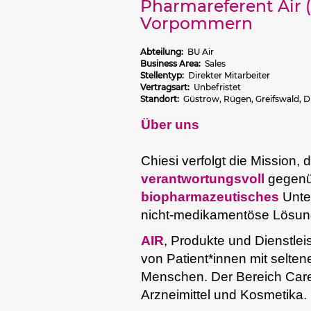
Pharmareferent Air (
Vorpommern
Abteilung:
BU Air
Business Area:
Sales
Stellentyp:
Direkter Mitarbeiter
Vertragsart:
Unbefristet
Standort:
Güstrow, Rügen, Greifswald, 
Über uns
Chiesi verfolgt die Mission, 
verantwortungsvoll
gegen
biopharmazeutisches
Unte
nicht-medikamentöse Lösung
AIR
, Produkte und Dienstl
von Patient*innen mit selte
Menschen. Der Bereich Care 
Arzneimittel und Kosmetika.