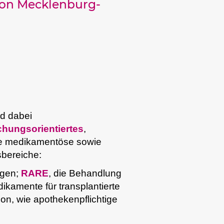
gion Mecklenburg-
d dabei
chungsorientiertes
,
ive medikamentöse sowie
bereiche:
ngen;
RARE
, die Behandlung
dikamente für transplantierte
on, wie apothekenpflichtige