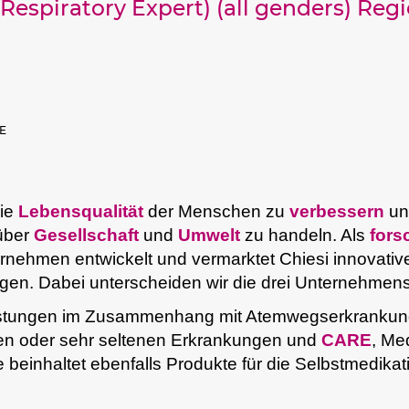
Respiratory Expert) (all genders) Re
DE
die
Lebensqualität
der Menschen zu
verbessern
un
über
Gesellschaft
und
Umwelt
zu handeln. Als
fors
rnehmen entwickelt und vermarktet Chiesi innovat
en. Dabei unterscheiden wir die drei Unternehmens
eistungen im Zusammenhang mit Atemwegserkranku
nen oder sehr seltenen Erkrankungen und
CARE
, Me
beinhaltet ebenfalls Produkte für die Selbstmedikati