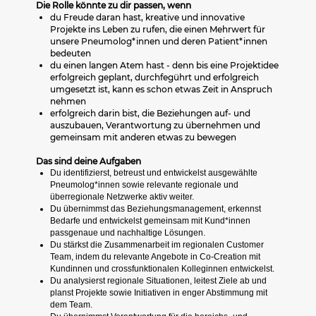
Die Rolle könnte zu dir passen, wenn
du Freude daran hast, kreative und innovative
Projekte ins Leben zu rufen, die einen Mehrwert für
unsere Pneumolog*innen und deren Patient*innen
bedeuten
du einen langen Atem hast - denn bis eine Projektidee
erfolgreich geplant, durchfegührt und erfolgreich
umgesetzt ist, kann es schon etwas Zeit in Anspruch
nehmen
erfolgreich darin bist, die Beziehungen auf- und
auszubauen, Verantwortung zu übernehmen und
gemeinsam mit anderen etwas zu bewegen
Das sind deine Aufgaben
Du identifizierst, betreust und entwickelst ausgewählte
Pneumolog*innen sowie relevante regionale und
überregionale Netzwerke aktiv weiter.
Du übernimmst das Beziehungsmanagement, erkennst
Bedarfe und entwickelst gemeinsam mit Kund*innen
passgenaue und nachhaltige Lösungen.
Du stärkst die Zusammenarbeit im regionalen Customer
Team, indem du relevante Angebote in Co‑Creation mit
Kundinnen und crossfunktionalen Kolleginnen entwickelst.
Du analysierst regionale Situationen, leitest Ziele ab und
planst Projekte sowie Initiativen in enger Abstimmung mit
dem Team.