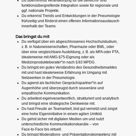
Du übernimmst Verantwortung für die bereichs- und
funktionsübergreifende Integration sowie für regionale und
ggf. nationale Projekte.
Du erkennst Trends und Entwicklungen in der Pneumologie
frühzeitig und förderst einen offenen Informationsaustausch
innerhalb der Teams.
Das bringst du mit
Du verfügst über ein abgeschlossenes Hochschulstudium,
z. B. in Naturwissenschaften, Pharmazie oder BWL, oder
über eine vergleichbare Ausbildung, z. B. als MFA oder PTA,
idealerweise mit AMG‑§75‑Eignung oder als
Medizinprodukteberater*in nach § 83 MPDG.
Du bringst ein gutes Verständnis des Gesundheitsmarktes
mit und hast idealerweise Erfahrung im Umgang mit
Netzwerken in der Pneumologie.
Du agierst als fachliche
r
Gesprächspartner*in auf
Augenhöhe und überzeugst durch souveräne und
empathische Kommunikation.
Du arbeitest eigenverantwortlich, strukturiert und analytisch
und bringst eine strategische Denkweise mit.
Du hast Freude an Teamarbeit, bist gut vernetzt und zeigst
eine hohe Eigeninitiative in einem agilen Umfeld.
Du gehst sicher mit digitalen Medien um und nutzt
unterschiedliche Kommunikationskanäle – von
Face‑to‑Face bis virtuell.
Du bringst Moderations‑ und Präsentationskompetenz mit