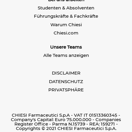
i
i
i
n
n
Studenten & Absolventen
n
e
e
e
r
r
Führungskräfte & Fachkräfte
r
n
n
n
e
e
Warum Chiesi
e
u
u
u
e
e
Chiesi.com
e
n
n
n
R
R
R
e
e
Unsere Teams
e
g
g
g
i
i
Alle Teams anzeigen
i
s
s
s
t
t
t
e
e
e
r
r
DISCLAIMER
r
k
k
k
a
a
DATENSCHUTZ
a
r
r
r
PRIVATSPHÄRE
t
t
t
e
e
e
g
g
g
e
e
e
ö
ö
ö
f
f
f
CHIESI Farmaceutici S.p.A - VAT IT 01513360345 -
f
f
f
Company's Capital: Euro 75.000.000 - Companies
n
n
n
Register Office - Parma N.15739 - REA: 159271 -
e
e
e
Copyrights © 2021 CHIESI Farmaceutici S.p.A.
t
t