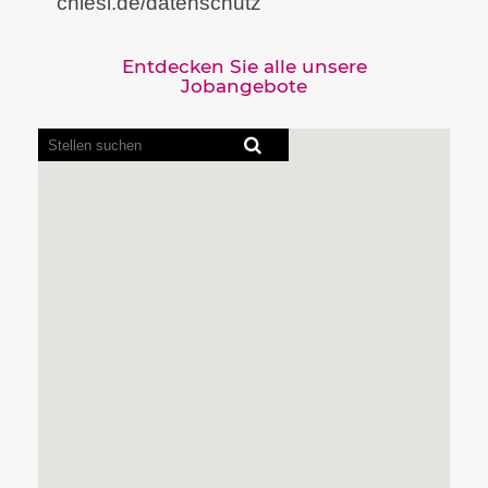
chiesi.de/datenschutz
Entdecken Sie alle unsere
Jobangebote
Bildschirmausleseprogramme
können
die
folgende
durchsuchbare
Karte
nicht
lesen.