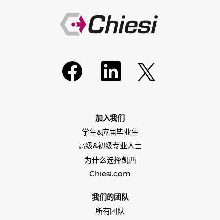
在
在
在
新
新
新
选
选
选
项
项
项
卡
卡
卡
中
中
中
打
打
打
开
开
加入我们
开
。
。
。
学生&应届毕业生
高级&初级专业人士
为什么选择凯西
Chiesi.com
我们的团队
所有团队