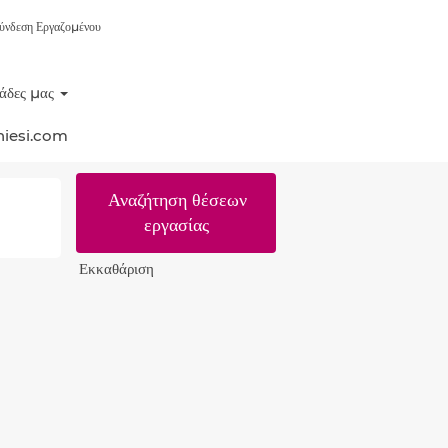
ύνδεση Εργαζομένου
η & Έλεγχος
άδες μας
χουμε, να προωθούμε και να
ση της Chiesi.
hiesi.com
Εκκαθάριση