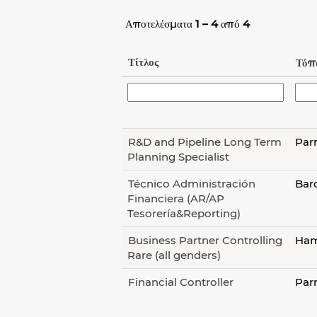
Αποτελέσματα
1 – 4
από
4
Τίτλος
Τόπ
R&D and Pipeline Long Term
Par
Planning Specialist
Técnico Administración
Bar
Financiera (AR/AP
Tesorería&Reporting)
Business Partner Controlling
Ham
Rare (all genders)
Financial Controller
Par