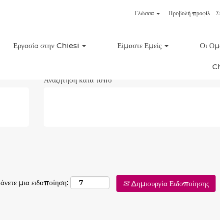
Γλώσσα
Προβολή προφίλ
Σ
Λογιστική/Χρηματοδότησ
Εργασία στην Chiesi
Είμαστε Εμείς
Οι Ομ
οι στόχοι μας είναι να παρέ
προστατεύουμε την επιχείρη
C
Αναζήτηση κατά τόπο
άνετε μια ειδοποίηση:
Δημιουργία Ειδοποίησης