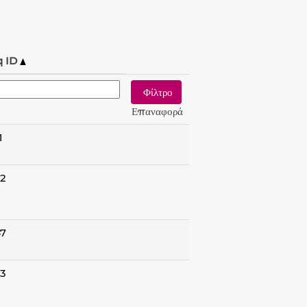
q ID
Επαναφορά
1
2
7
3