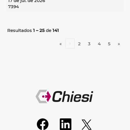
17 de jul. de 2026
7394
Resultados
1 – 25
de
141
«
1
2
3
4
5
»
A
A
A
b
b
b
r
r