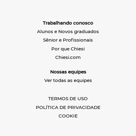
r
e
e
e
e
e
e
m
m
m
u
u
u
m
m
Trabalhando conosco
m
a
a
a
n
n
Alunos e Novos graduados
n
o
o
o
v
v
Sênior e Profissionais
v
a
a
a
g
g
Por que Chiesi
g
u
u
u
i
i
Chiesi.com
i
a
a
a
.
.
.
Nossas equipes
Ver todas as equipes
TERMOS DE USO
POLÍTICA DE PRIVACIDADE
COOKIE