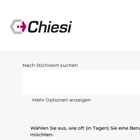
(ak
Startseite
|
SK bei Chiesi Group
Sei
Suchergebnisse für
"SK".
Es sind momentan keine passenden 
Die 0 letzten von Chiesi Group ver
Nach Stichwort suchen
Mehr Optionen anzeigen
Wählen Sie aus, wie oft (in Tagen) Sie eine Be
möchten: