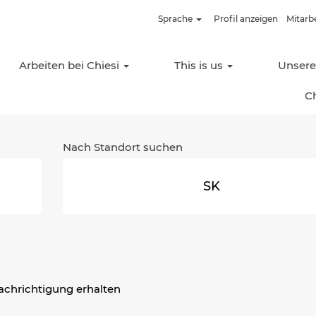
tuelle
Sprache
Profil anzeigen
Mitarb
te)
Arbeiten bei Chiesi
This is us
Unser
Stellen offen für "
".
SK
C
öffentlichten Stellen sind nachfolgend aufgeführt.
Nach Standort suchen
nachrichtigung erhalten