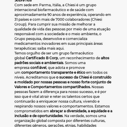
Sobre nós
Com sede em Parma, Itália, a Chiesi é um grupo
internacional biofarmacêutico e de saúde com
aproximadamente 90 anos de experiência, operando em
31 países e com mais de 7000 colaboradores (Chiesi
Group). Para cumprir sua missão de melhorar a
qualidade de vida das pessoas por meio de uma atuação
responsável com a sociedade e o meio ambiente, o
Grupo pesquisa, desenvolve e comercializa
medicamentos inovadores em suas principais áreas
terapêuticas: saiba mais aqui.
Temos orgulho de ser um grupo farmacêutico
global
Certificado B Corp
, um reconhecimento de
altos
padrões sociais e ambientais
. Somos uma
empresa
confiável
, que adota e promove
um
comportamento transparente e ético
em todos os
níveis. Acreditamos que
o sucesso da Chiesi é construído
e moldado por nossas pessoas e nosso forte conjunto de
Valores e Comportamentos compartilhados.
Nossas
pessoas fazem a diferença para nosso sucesso, e é por
isso que é vital atrair e reter os talentos certos que
continuarão a enriquecer nossa cultura, vivendo e
respirando nossos valores e comportamentos. Estamos
comprometidos em
abraçar a diversidade, a equidade e a
inclusão e de oportunidades
. Na verdade, somos uma
organização global composta por diferentes culturas,
diferentes gêneros, gerações, etnias, habilidades