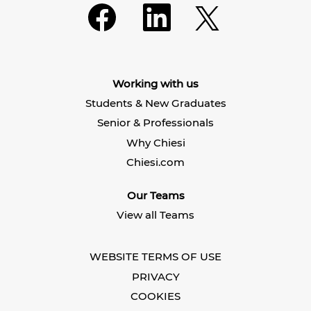
O
O
O
p
p
p
e
e
e
n
n
n
s
s
s
i
i
i
n
n
n
a
a
Working with us
a
n
n
n
e
e
Students & New Graduates
e
w
w
w
t
t
Senior & Professionals
t
a
a
a
b
b
Why Chiesi
b
.
.
.
Chiesi.com
Our Teams
View all Teams
WEBSITE TERMS OF USE
PRIVACY
COOKIES