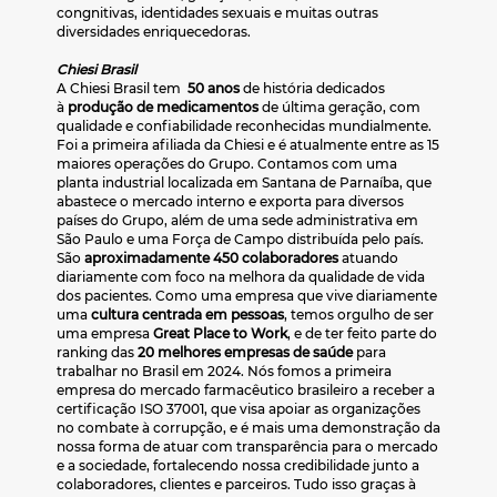
congnitivas, identidades sexuais e muitas outras
diversidades enriquecedoras.
Chiesi Brasil
A Chiesi Brasil tem
50 anos
de história dedicados
à
produção de medicamentos
de última geração, com
qualidade e confiabilidade reconhecidas mundialmente.
Foi a primeira afiliada da Chiesi e é atualmente entre as 15
maiores operações do Grupo. Contamos com uma
planta industrial localizada em Santana de Parnaíba, que
abastece o mercado interno e exporta para diversos
países do Grupo, além de uma sede administrativa em
São Paulo e uma Força de Campo distribuída pelo país.
São
aproximadamente 450 colaboradores
atuando
diariamente com foco na melhora da qualidade de vida
dos pacientes. Como uma empresa que vive diariamente
uma
cultura centrada em pessoas
, temos orgulho de ser
uma empresa
Great Place to Work
, e de ter feito parte do
ranking das
20 melhores empresas de saúde
para
trabalhar no Brasil em 2024. Nós fomos a primeira
empresa do mercado farmacêutico brasileiro a receber a
certificação ISO 37001, que visa apoiar as organizações
no combate à corrupção, e é mais uma demonstração da
nossa forma de atuar com transparência para o mercado
e a sociedade, fortalecendo nossa credibilidade junto a
colaboradores, clientes e parceiros. Tudo isso graças à