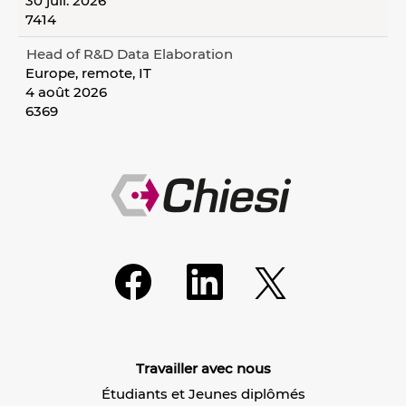
30 juil. 2026
7414
Head of R&D Data Elaboration
Europe, remote, IT
4 août 2026
6369
S
S
S
’
’
’
o
o
o
u
u
u
v
v
v
r
r
r
e
e
e
d
d
Travailler avec nous
d
a
a
a
n
n
Étudiants et Jeunes diplômés
n
s
s